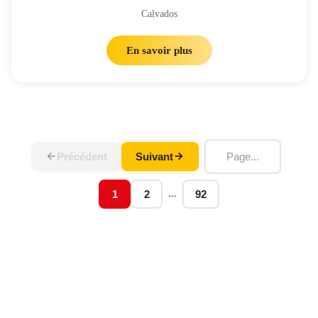
Calvados
En savoir plus
Précédent
Suivant
...
1
2
92